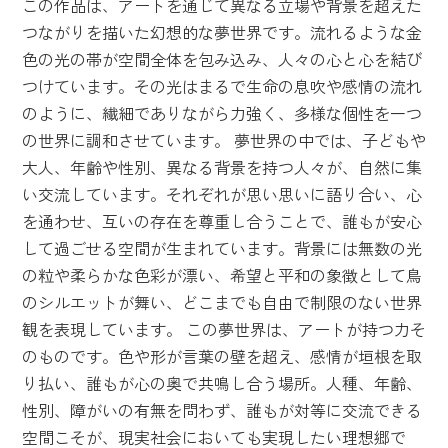
この作品は、アートを通じて異なる立場や背景を超えた
つながりを描いた幻想的な夢世界です。流れるような金
色の光の帯が空間全体を包み込み、人々の心と心を結び
つけています。その光はまるで生命の息吹や感情の流れ
のように、繊細でありながら力強く、多様な個性を一つ
の世界に調和させています。 夢世界の中では、子どもや
大人、年齢や性別、異なる背景を持つ人々が、自然に集
い交流しています。それぞれが思い思いに語り合い、心
を通わせ、互いの存在を尊重し合うことで、誰もが安心
して過ごせる空間が生まれています。背景には無数の光
の粒や柔らかな色彩が漂い、希望と平和の象徴として鳥
のシルエットが舞い、どこまでも自由で制限のない世界
観を表現しています。 この夢世界は、アートが持つ力そ
のものです。色や形が言葉の壁を超え、感情が垣根を取
り払い、誰もが心の奥で共鳴し合う場所。人種、年齢、
性別、障がいの有無を問わず、誰もが対等に交流できる
空間こそが、現実社会においても実現したい理想郷で