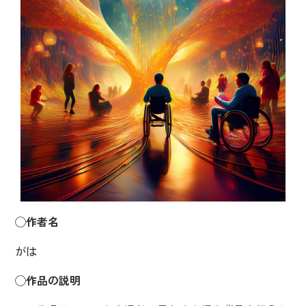
◯作者名
がは
◯作品の説明