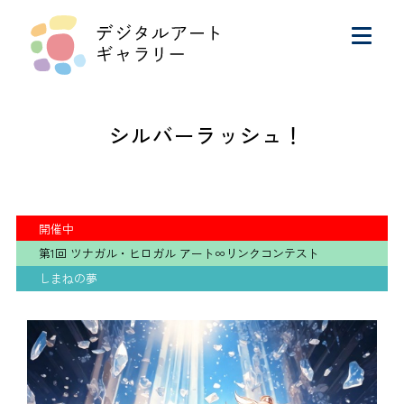
シルバーラッシュ！
開催中
第1回 ツナガル・ヒロガル アート∞リンクコンテスト
しまねの夢